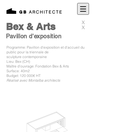
ARCHITECTE
GB
X
Bex & Arts
X
Pavillon d'exposition
Programme: Pavillon d'exposition et d'accueil du
public pour la triennale de
sculpture
contemporaine
Lieu: Bex (CH)
Maître d’ouvrage: Fondation Bex & Arts
Surface: 40m2
Budget: 120 000€ HT
Réalisé avec Montalba architects