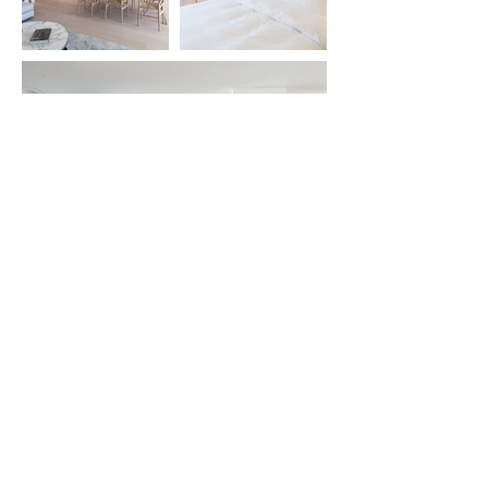
Bellerive
Aménagement d’un appartement
dans un
immeuble neuf