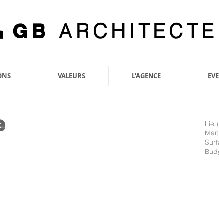
ARCHITECTE
GB
ONS
VALEURS
L'AGENCE
EV
e
Lieu
Maît
Surf
Budg