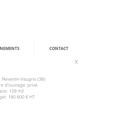
ENEMENTS
CONTACT
X
: Reventin-Vaugris (38)
re d’ouvrage: privé
ace: 129 m2
et: 180 600 € HT