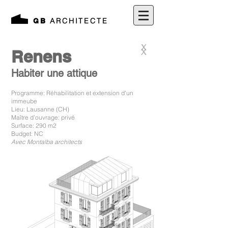
ARCHITECTE
GB
X
Renens
X
Habiter une attique
Programme: Réhabilitation et extension d'un
immeube
Lieu: Lausanne (CH)
Maître d’ouvrage: privé
Surface: 290 m2
Budget: NC
A
vec Montalba architects