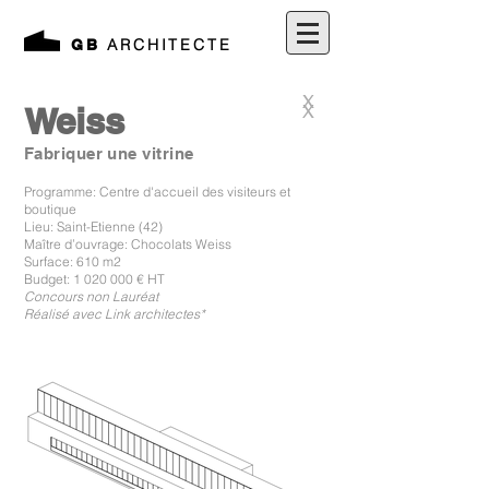
ARCHITECTE
GB
X
Weiss
X
Fabriquer une vitrine
Programme: Centre d'
accueil
des visiteurs et
boutique
Lieu: Saint-Etienne (42)
Maître d’ouvrage: Chocolats Weiss
Surface: 610 m2
Budget:
1 020 000
€ HT
Concours non Lauréat
Réalisé avec Link architectes*