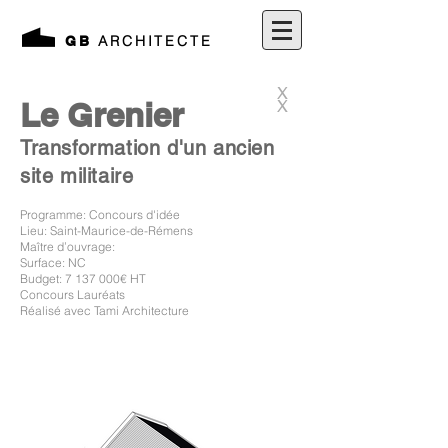
ARCHITECTE
GB
X
Le Grenier
X
Transformation d'un ancien
site militaire
Programme: Concours d'idée
Lieu: Saint-Maurice-de-Rémens
Maître d’ouvrage:
Surface: NC
Budget:
7 137 000
€ HT
Concours Lauréats
Réalisé avec Tami Architecture