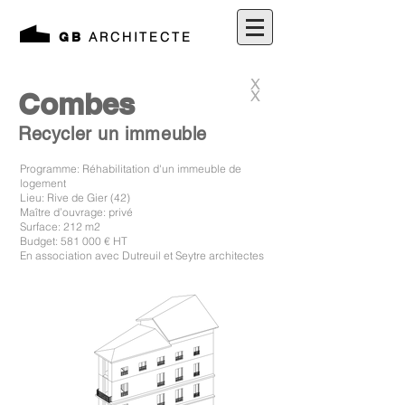
ARCHITECTE
GB
X
Combes
X
Recycler un immeuble
Programme: Réhabilitation d'un immeuble de
logement
Lieu: Rive de Gier (42)
Maître d’ouvrage: privé
Surface: 212 m2
Budget: 581 000 € HT
En association avec Dutreuil et Seytre architectes